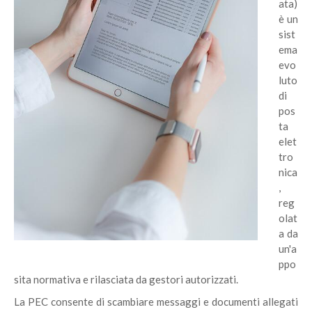
ata)
è un
sist
ema
evo
luto
di
pos
ta
elet
tro
nica
,
reg
olat
a da
un'a
ppo
sita normativa e rilasciata da gestori autorizzati.
La PEC consente di scambiare messaggi e documenti allegati