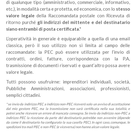
di qualunque tipo (amministrativo, commerciale, informativo,
etc.), in modalità certa e protetta, ed economica, con lo
stesso
valore legale
della Raccomandata postale con Ricevuta di
ritorno purché
gli indirizzi del mittente e del destinatario
siano entrambi di posta certificata
.*
L’operatività in generale è equiparabile a quella di una email
classica, però il suo utilizzo non si limita al campo delle
raccomandate: la PEC può essere utilizzata per l’invio di
contratti, ordini, fatture, corrispondenza con la P.A,
trasmissione di documenti riservati e quant’altro possa avere
valore legale.
Tutti possono usufruirne: imprenditori individuali, società,
Pubbliche Amministrazioni, associazioni, professionisti,
semplici cittadini.
* se invio da indirizzo PEC a indirizzo non-PEC riceverò solo un avviso di accettazione
dal mio gestore PEC, ma la trasmissione non sarà certificata nella sua totalità, e
potrei anche ricevere un errore di mancata consegna. Se invio da indirizzo non-PEC a
indirizzo PEC la ricezione da parte del destinatario potrebbe non avvenire (dipende
da come il destinatario ha configurato la sua casella PEC). In ogni caso, comunque, le
spedizioni tra mail PEC e non-PEC (e viceversa) non hanno alcun valore legale.