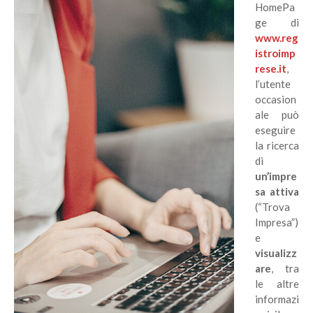
HomePa
ge di
www.reg
istroimp
rese.it
,
l’utente
occasion
ale può
eseguire
la ricerca
di
un’impre
sa attiva
(“Trova
Impresa”)
e
visualizz
are
, tra
le altre
informazi